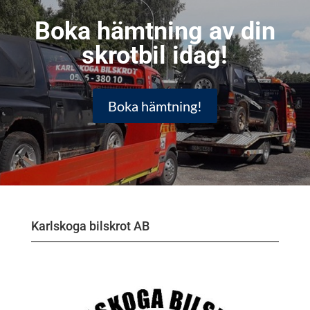
Boka hämtning av din
skrotbil idag!
Boka hämtning!
Karlskoga bilskrot AB